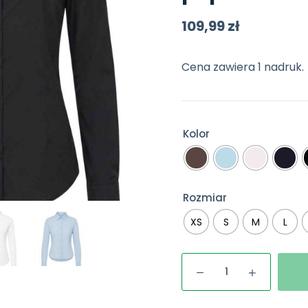
109,99
zł
Cena zawiera 1 nadruk.
Kolor
Rozmiar
XS
S
M
L
ilość
Koszula
damska