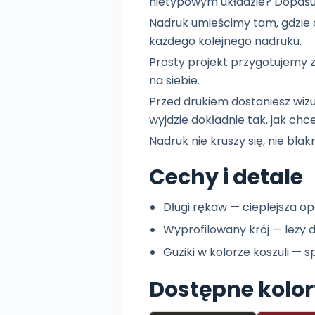
nietypowym układzie? Dopasu
Nadruk umieścimy tam, gdzie c
każdego kolejnego nadruku.
Prosty projekt przygotujemy z
na siebie.
Przed drukiem dostaniesz wiz
wyjdzie dokładnie tak, jak chce
Nadruk nie kruszy się, nie blakn
Cechy i detale
Długi rękaw — cieplejsza opc
Wyprofilowany krój — leży d
Guziki w kolorze koszuli — s
Dostępne kolo