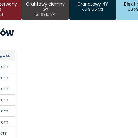
zerwony
Grafitowy ciemny
Granatowy
NY
Błękit
R
GY
od S do XXL
od XS
o L
od S do XXL
rów
gość
 cm
 cm
 cm
 cm
 cm
 cm
 cm