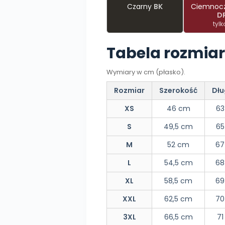
Czarny
BK
Ciemnoc
D
tylk
Tabela rozmia
Wymiary w cm (płasko).
Rozmiar
Szerokość
Dłu
XS
46 cm
63
S
49,5 cm
65
M
52 cm
67
L
54,5 cm
68
XL
58,5 cm
69
XXL
62,5 cm
70
3XL
66,5 cm
71