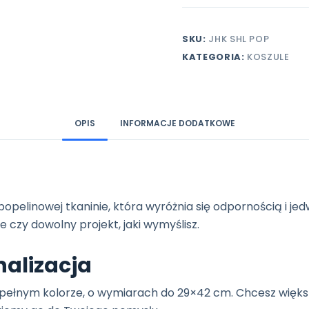
z
długim
rękawem
SKU:
JHK SHL POP
z
KATEGORIA:
KOSZULE
własnym
nadrukiem,
gładka
popelina
OPIS
INFORMACJE DODATKOWE
popelinowej tkaninie, która wyróżnia się odpornością i j
e czy dowolny projekt, jaki wymyślisz.
nalizacja
pełnym kolorze, o wymiarach do 29×42 cm. Chcesz większ