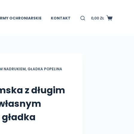
IRMY OCHRONIARSKIE
KONTAKT
0,00
ZŁ
Koszyk
M NADRUKIEM, GŁADKA POPELINA
mska z długim
 własnym
 gładka