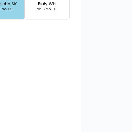
 nieba
SK
Biały
WH
 do XXL
od S do 3XL