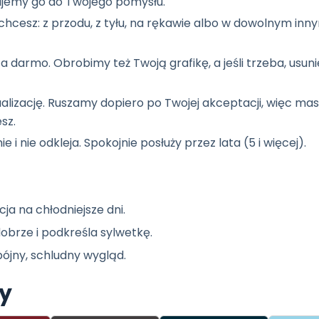
jemy go do Twojego pomysłu.
hcesz: z przodu, z tyłu, na rękawie albo w dowolnym inn
a darmo. Obrobimy też Twoją grafikę, a jeśli trzeba, usun
ualizację. Ruszamy dopiero po Twojej akceptacji, więc m
sz.
ie i nie odkleja. Spokojnie posłuży przez lata (5 i więcej).
ja na chłodniejsze dni.
obrze i podkreśla sylwetkę.
pójny, schludny wygląd.
ry