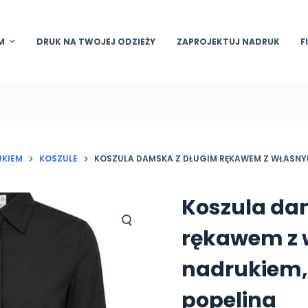
M
DRUK NA TWOJEJ ODZIEŻY
ZAPROJEKTUJ NADRUK
F
UKIEM
KOSZULE
KOSZULA DAMSKA Z DŁUGIM RĘKAWEM Z WŁASNY
Koszula da
rękawem z
nadrukiem,
popelina