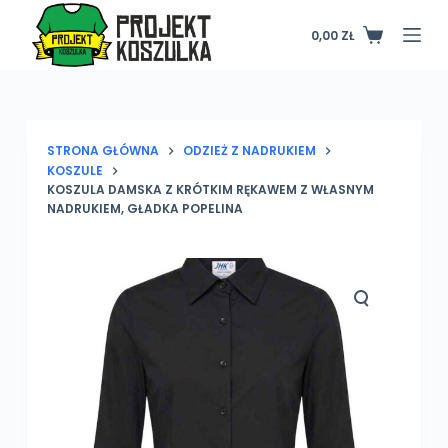
P
0,00
ZŁ
Koszyk
r
z
e
j
d
STRONA GŁÓWNA
ODZIEŻ Z NADRUKIEM
KOSZULE
ź
KOSZULA DAMSKA Z KRÓTKIM RĘKAWEM Z WŁASNYM
d
NADRUKIEM, GŁADKA POPELINA
o
t
r
e
ś
c
i