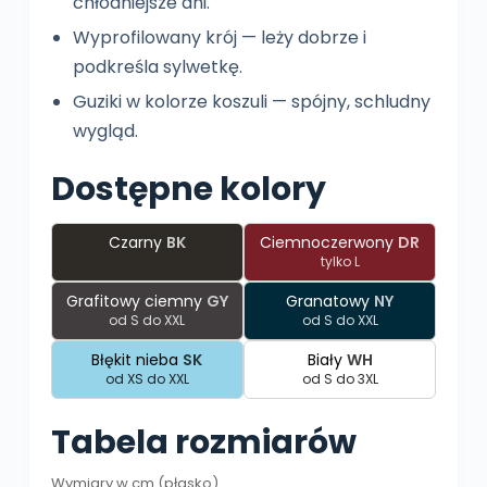
chłodniejsze dni.
Wyprofilowany krój — leży dobrze i
podkreśla sylwetkę.
Guziki w kolorze koszuli — spójny, schludny
wygląd.
Dostępne kolory
Czarny
BK
Ciemnoczerwony
DR
tylko L
Grafitowy ciemny
GY
Granatowy
NY
od S do XXL
od S do XXL
Błękit nieba
SK
Biały
WH
od XS do XXL
od S do 3XL
Tabela rozmiarów
Wymiary w cm (płasko).