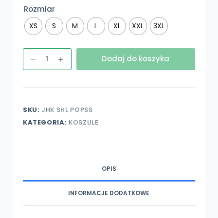
Rozmiar
XS
S
M
L
XL
XXL
3XL
ilość
Dodaj do koszyka
Koszula
damska
z
krótkim
SKU:
JHK SHL POPSS
rękawem
KATEGORIA:
KOSZULE
z
własnym
nadrukiem,
gładka
OPIS
popelina
INFORMACJE DODATKOWE