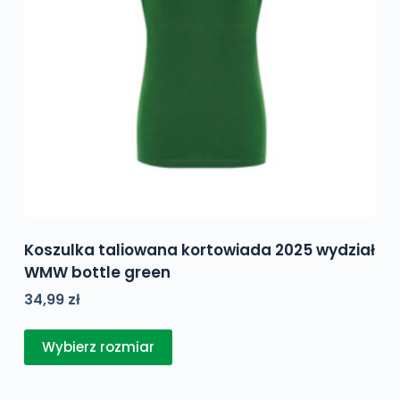
stronie
produktu
Koszulka taliowana kortowiada 2025 wydział
WMW bottle green
34,99
zł
Ten
Wybierz rozmiar
produkt
ma