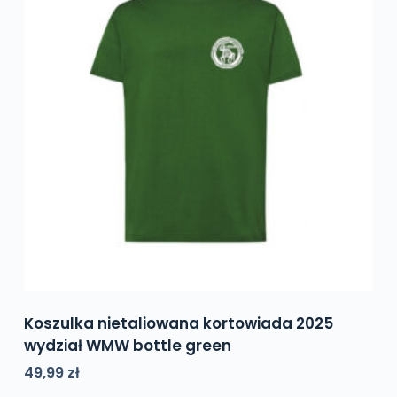
można
wybrać
na
stronie
produktu
Koszulka nietaliowana kortowiada 2025
wydział WMW bottle green
49,99
zł