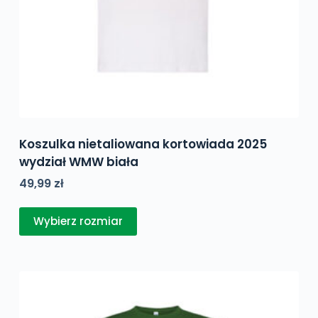
Koszulka nietaliowana kortowiada 2025
wydział WMW biała
49,99
zł
Ten
Wybierz rozmiar
produkt
ma
wiele
wariantów.
Opcje