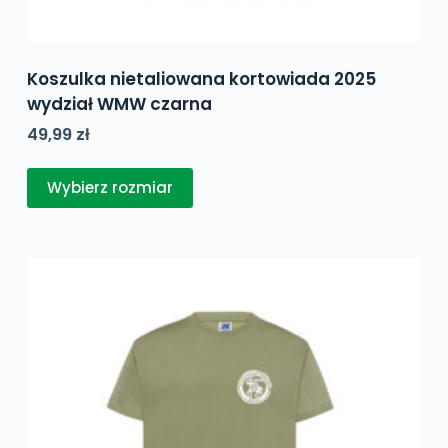
Koszulka nietaliowana kortowiada 2025
wydział WMW czarna
49,99
zł
Ten
Wybierz rozmiar
produkt
ma
wiele
wariantów.
Opcje
można
wybrać
na
stronie
produktu