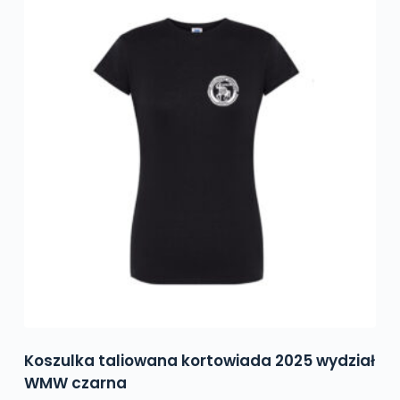
Opcje
można
wybrać
na
stronie
produktu
Koszulka taliowana kortowiada 2025 wydział
WMW czarna