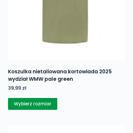
Koszulka nietaliowana kortowiada 2025
wydział WMW pale green
39,99
zł
Ten
Wybierz rozmiar
produkt
ma
wiele
wariantów.