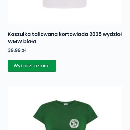
Koszulka taliowana kortowiada 2025 wydział
WMW biała
39,99
zł
Ten
Wybierz rozmiar
produkt
ma
wiele
wariantów.
Opcje
można
wybrać
na