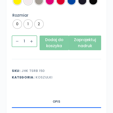
Rozmiar
0
1
2
ilość
Dodaj do
Zaprojektuj
Koszulka
koszyka
nadruk
niemowlęca
miękka
bawełna
z
SKU:
JHK TSRB 150
własnym
KATEGORIA:
KOSZULKI
nadrukiem
OPIS