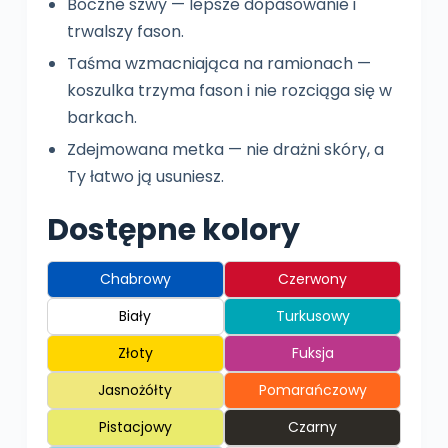
Boczne szwy — lepsze dopasowanie i
trwalszy fason.
Taśma wzmacniająca na ramionach —
koszulka trzyma fason i nie rozciąga się w
barkach.
Zdejmowana metka — nie drażni skóry, a
Ty łatwo ją usuniesz.
Dostępne kolory
Chabrowy
Czerwony
Biały
Turkusowy
Złoty
Fuksja
Jasnożółty
Pomarańczowy
Pistacjowy
Czarny