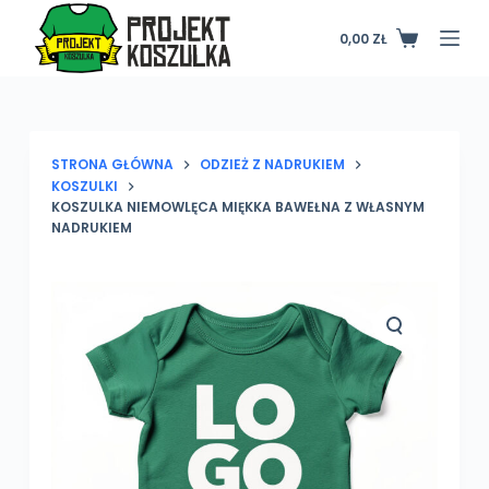
P
0,00
ZŁ
Koszyk
r
z
e
j
d
STRONA GŁÓWNA
ODZIEŻ Z NADRUKIEM
KOSZULKI
ź
KOSZULKA NIEMOWLĘCA MIĘKKA BAWEŁNA Z WŁASNYM
d
NADRUKIEM
o
t
r
e
ś
c
i