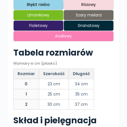
Błękit nieba
Różowy
Limonkowy
Szary melanż
Fioletowy
Granatowy
Azaliowy
Tabela rozmiarów
Wymiary w cm (płasko).
Rozmiar
Szerokość
Długość
0
23 cm
34 cm
1
25 cm
35 cm
2
30 cm
37 cm
Skład i pielęgnacja