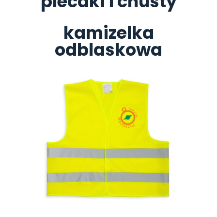
plecaki i chusty
kamizelka
odblaskowa