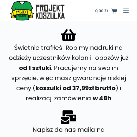
P
0,00
ZŁ
r
z
e
j
d
Świetnie trafiłeś! Robimy nadruki na
ź
odzieży uczestników kolonii i obozów już
d
od 1 sztuki
. Pracujemy na swoim
o
sprzęcie, więc masz gwarancję niskiej
t
r
ceny (
koszulki
od 37,99zł brutto
) i
e
realizacji zamówienia
w 48h
ś
c
i
Napisz do nas maila na