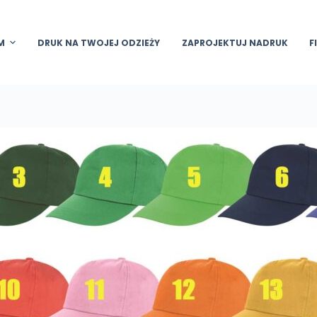
M
DRUK NA TWOJEJ ODZIEŻY
ZAPROJEKTUJ NADRUK
F