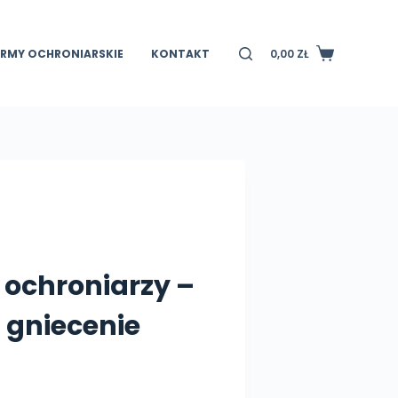
IRMY OCHRONIARSKIE
KONTAKT
0,00
ZŁ
Koszyk
 ochroniarzy –
 gniecenie