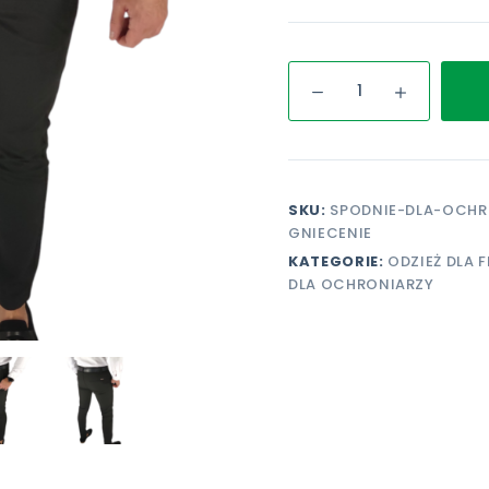
ilość
Spodnie
dla
ochroniarzy
-
Odporne
SKU:
SPODNIE-DLA-OCHR
na
GNIECENIE
gniecenie
KATEGORIE:
ODZIEŻ DLA 
DLA OCHRONIARZY