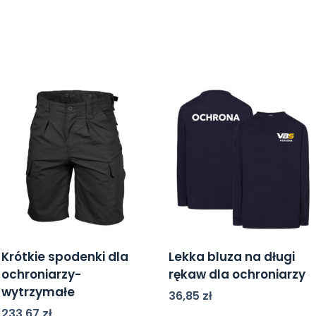
Krótkie spodenki dla
Lekka bluza na długi
ochroniarzy-
rękaw dla ochroniarzy
wytrzymałe
36,85
zł
233,67
zł