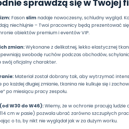
odnie sprawdzą się w Twojej 
lizm:
Fason
slim
nadaje nowoczesny, schludny wygląd. K
ają niechlujnie – Twoi pracownicy będą prezentować się 
chronie obiektów premium i eventów VIP.
ch zmian:
Wykonane z delikatnej, lekko elastycznej tkan
zapewniają swobodę ruchów podczas obchodów, schylania s
swój oficjalny charakter.
ranie:
Materiał został dobrany tak, aby wytrzymać intens
po każdej długiej zmianie, tkanina nie kulkuje się i zachow
ie” po miesiącu pracy zespołu.
 (od W30 do W46):
Wiemy, że w ochronie pracują ludzie 
 114 cm w pasie) pozwala ubrać zarówno szczupłych praco
ając o to, by nikt nie wyglądał jak w za dużym worku.