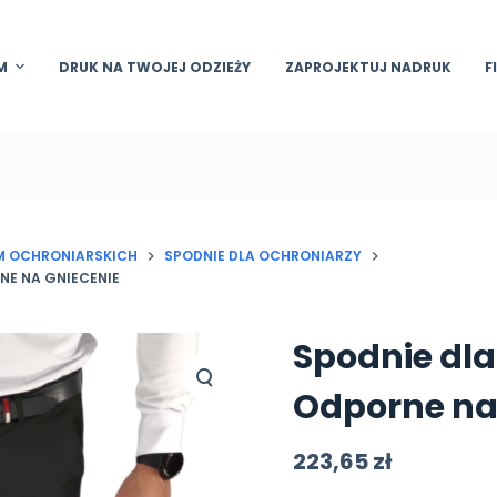
M
DRUK NA TWOJEJ ODZIEŻY
ZAPROJEKTUJ NADRUK
F
RM OCHRONIARSKICH
SPODNIE DLA OCHRONIARZY
NE NA GNIECENIE
Spodnie dla
Odporne na
223,65
zł