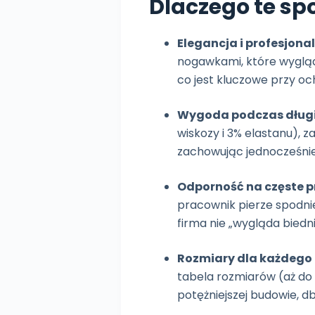
Dlaczego te sp
Elegancja i profesjona
nogawkami, które wygląd
co jest kluczowe przy o
Wygoda podczas długi
wiskozy i 3% elastanu), 
zachowując jednocześnie 
Odporność na częste p
pracownik pierze spodnie 
firma nie „wygląda biedn
Rozmiary dla każdego
tabela rozmiarów (aż do
potężniejszej budowie, db