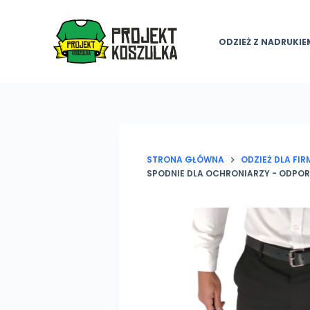
P
r
ODZIEŻ Z NADRUKIE
z
e
j
d
ź
d
o
STRONA GŁÓWNA
ODZIEŻ DLA FI
SPODNIE DLA OCHRONIARZY - ODPOR
t
r
e
ś
c
i