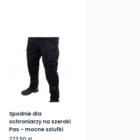
Spodnie dla
ochroniarzy na szeroki
Pas – mocne szlufki
273,50
zł