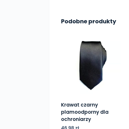
Podobne produkty
Krawat czarny
plamoodporny dla
ochroniarzy
46,98
zł