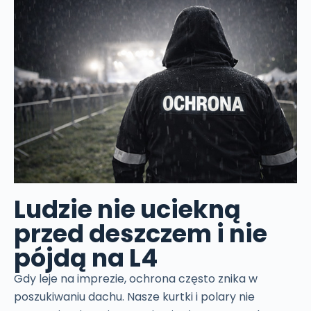
Ludzie nie uciekną
przed deszczem i nie
pójdą na L4
Gdy leje na imprezie, ochrona często znika w
poszukiwaniu dachu. Nasze kurtki i polary nie