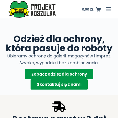
P
0,00
ZŁ
r
z
e
j
Odzież dla ochrony,
d
która pasuje do roboty
ź
d
Ubieramy ochronę do galerii, magazynów i imprez.
o
Szybko, wygodnie i bez kombinowania.
t
r
Zobacz odzież dla ochrony
e
Skontaktuj się z nami
ś
c
i