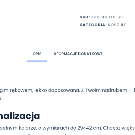
z
krótkim
rękawem
SKU:
JHK SHL OXFSS
z
KATEGORIA:
KOSZULE
własnym
nadrukiem,
tkanina
Oxford
OPIS
INFORMACJE DODATKOWE
gim rękawem, lekko dopasowana. Z Twoim nadrukiem — lo
z.
nalizacja
pełnym kolorze, o wymiarach do 29×42 cm. Chcesz większ