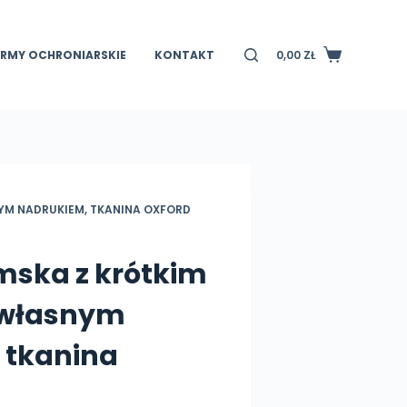
IRMY OCHRONIARSKIE
KONTAKT
0,00
ZŁ
Koszyk
YM NADRUKIEM, TKANINA OXFORD
mska z krótkim
 własnym
 tkanina