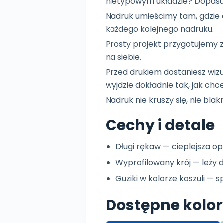
nietypowym układzie? Dopasu
Nadruk umieścimy tam, gdzie c
każdego kolejnego nadruku.
Prosty projekt przygotujemy z
na siebie.
Przed drukiem dostaniesz wiz
wyjdzie dokładnie tak, jak chce
Nadruk nie kruszy się, nie blakn
Cechy i detale
Długi rękaw — cieplejsza opc
Wyprofilowany krój — leży d
Guziki w kolorze koszuli — s
Dostępne kolo