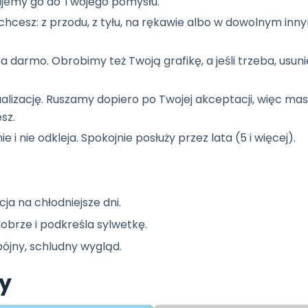
jemy go do Twojego pomysłu.
hcesz: z przodu, z tyłu, na rękawie albo w dowolnym inn
a darmo. Obrobimy też Twoją grafikę, a jeśli trzeba, usun
ualizację. Ruszamy dopiero po Twojej akceptacji, więc m
sz.
ie i nie odkleja. Spokojnie posłuży przez lata (5 i więcej).
ja na chłodniejsze dni.
obrze i podkreśla sylwetkę.
pójny, schludny wygląd.
ry