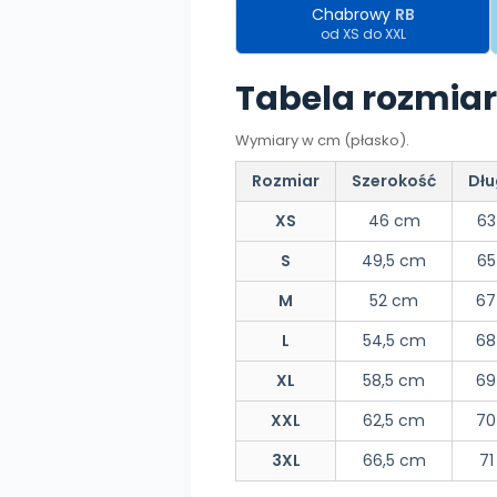
Chabrowy
RB
od XS do XXL
Tabela rozmia
Wymiary w cm (płasko).
Rozmiar
Szerokość
Dłu
XS
46 cm
63
S
49,5 cm
65
M
52 cm
67
L
54,5 cm
68
XL
58,5 cm
69
XXL
62,5 cm
70
3XL
66,5 cm
71