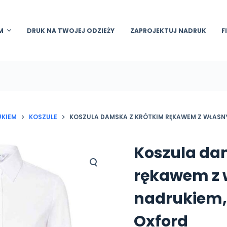
M
DRUK NA TWOJEJ ODZIEŻY
ZAPROJEKTUJ NADRUK
F
UKIEM
KOSZULE
KOSZULA DAMSKA Z KRÓTKIM RĘKAWEM Z WŁASN
Koszula da
rękawem z
nadrukiem,
Oxford