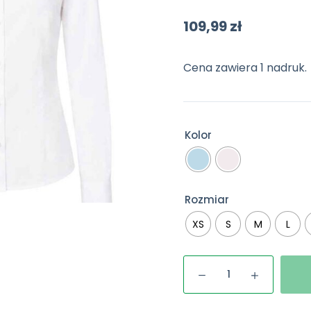
109,99
zł
Cena zawiera 1 nadruk.
Kolor
Rozmiar
XS
S
M
L
ilość
Koszula
damska