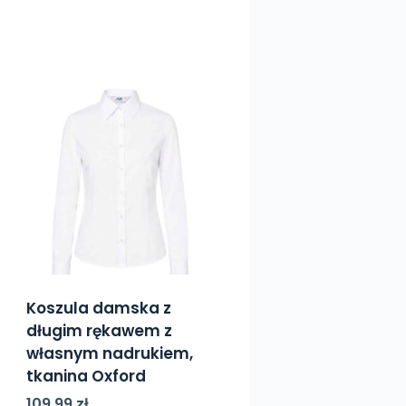
Koszula damska z
długim rękawem z
własnym nadrukiem,
tkanina Oxford
109,99
zł