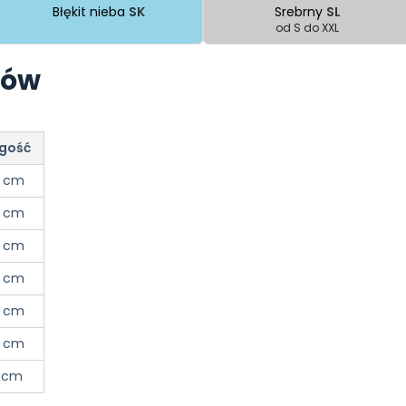
Błękit nieba
SK
Srebrny
SL
od S do XXL
rów
gość
 cm
 cm
 cm
 cm
 cm
 cm
 cm