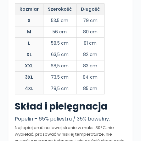
Rozmiar
Szerokość
Długość
S
53,5 cm
79 cm
M
56 cm
80 cm
L
58,5 cm
81 cm
XL
63,5 cm
82 cm
XXL
68,5 cm
83 cm
3XL
73,5 cm
84 cm
4XL
78,5 cm
85 cm
Skład i pielęgnacja
Popelin – 65% poliestru / 35% bawełny.
Najlepiej prać na lewej stronie w maks. 30°C, nie
wybielać, prasować w niskiej temperaturze, nie
suszyć w suszarce bębnowej i nie czyścić chemicznie.