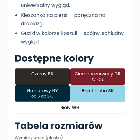
uniwersalny wygląd.
Kieszonka na piersi — poręczna na
drobiazgi.
Guziki w kolorze koszuli — spójny, schludny
wygląd.
Dostępne kolory
Czarny
BK
Ciemnoczerwony
DR
tylko L
Granatowy
NY
Błękit nieba
SK
od S do 3XL
Biały
WH
Tabela rozmiarów
Wymiary w cm (płasko).