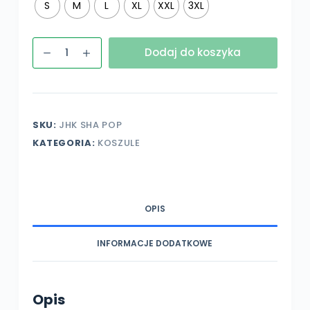
S
M
L
XL
XXL
3XL
ilość
Dodaj do koszyka
Koszula
popelina
długi
rękaw
SKU:
JHK SHA POP
z
KATEGORIA:
KOSZULE
własnym
nadrukiem
OPIS
INFORMACJE DODATKOWE
Opis