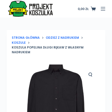
P
0,00
ZŁ
Koszyk
r
z
e
j
d
STRONA GŁÓWNA
ODZIEŻ Z NADRUKIEM
KOSZULE
ź
KOSZULA POPELINA DŁUGI RĘKAW Z WŁASNYM
d
NADRUKIEM
o
t
r
e
ś
c
i