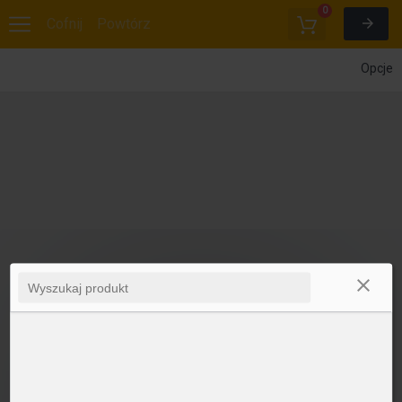
0
Cofnij
Powtórz
Opcje