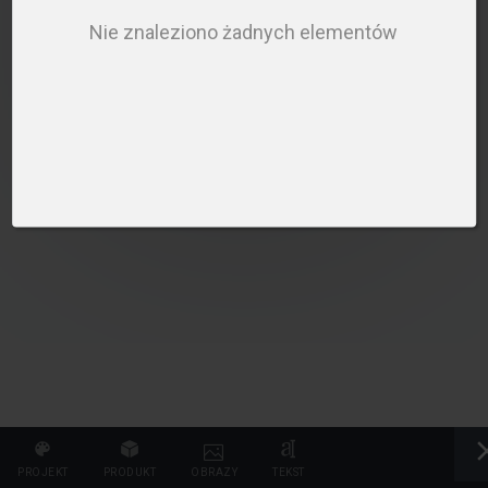
PLEASE SELECT A PRODUCT TO START DESIGNING
Nie znaleziono żadnych elementów
WYBIERZ PRODUKT
PROJEKT
PRODUKT
OBRAZY
TEKST