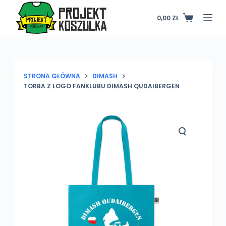
P
0,00
ZŁ
Koszyk
r
z
e
j
d
STRONA GŁÓWNA
DIMASH
TORBA Z LOGO FANKLUBU DIMASH QUDAIBERGEN
ź
d
o
t
r
e
ś
c
i