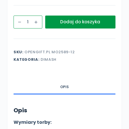
ilość
Dodaj do koszyka
torba
z
logo
fanklubu
SKU:
OPENGIFT.PL MO2589-12
Dimash
KATEGORIA:
DIMASH
Qudaibergen
OPIS
Opis
Wymiary torby: