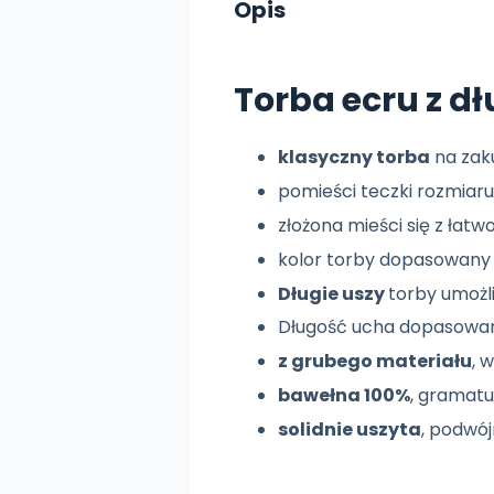
Opis
Torba ecru z d
klasyczny torba
na zaku
pomieści teczki rozmiaru
złożona mieści się z łatw
kolor torby dopasowany 
Długie uszy
torby umożli
Długość ucha dopasowana 
z grubego materiału
, 
bawełna 100%
, gramatu
solidnie uszyta
, podwó