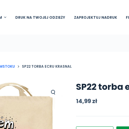
M
DRUK NA TWOJEJ ODZIEŻY
ZAPROJEKTUJ NADRUK
F
YMSTOKU
SP22 TORBA ECRU KRASNAL
SP22 torba 
14,99
zł