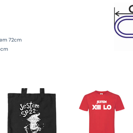
chem 72cm
,5cm