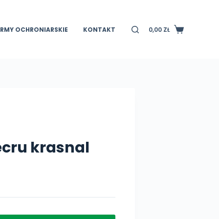
IRMY OCHRONIARSKIE
KONTAKT
0,00
ZŁ
Koszyk
ecru krasnal