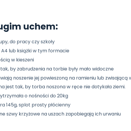
ługim uchem:
py, do pracy czy szkoły
 A4 lub książki w tym formacie
ością w kieszeni
tak, by zabrudzenia na torbie były mało widoczne
wiają noszenie jej powieszoną na ramieniu lub zwisającą 
jest tak, by torba noszona w ręce nie dotykała ziemi.
wytrzymała o nośności do 20kg
ra 145g, splot prosty płócienny
jne szwy krzyżowe na uszach zapobiegają ich urwaniu