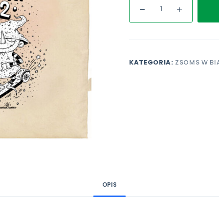
ilość
SP22
torba
ecru
krasnal
KATEGORIA:
ZSOMS W BI
OPIS