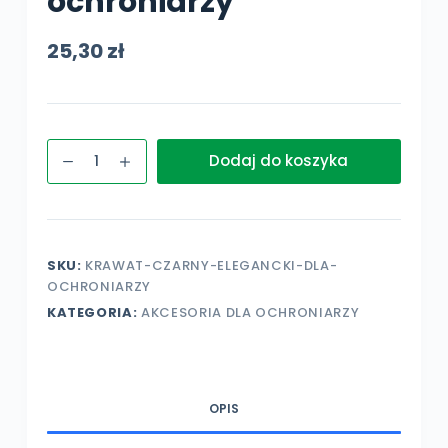
ochroniarzy
25,30
zł
ilość
Dodaj do koszyka
Krawat
czarny
elegancki
dla
SKU:
KRAWAT-CZARNY-ELEGANCKI-DLA-
ochroniarzy
OCHRONIARZY
KATEGORIA:
AKCESORIA DLA OCHRONIARZY
OPIS