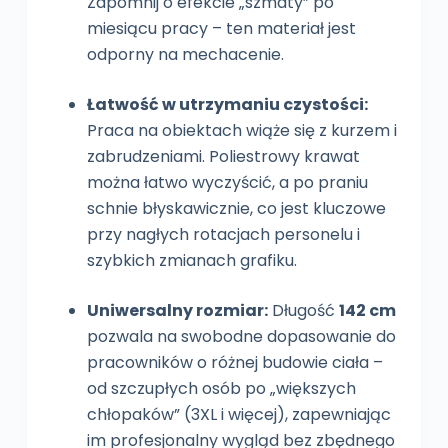
Zapomnij o efekcie „szmaty” po
miesiącu pracy – ten materiał jest
odporny na mechacenie.
Łatwość w utrzymaniu czystości:
Praca na obiektach wiąże się z kurzem i
zabrudzeniami. Poliestrowy krawat
można łatwo wyczyścić, a po praniu
schnie błyskawicznie, co jest kluczowe
przy nagłych rotacjach personelu i
szybkich zmianach grafiku.
Uniwersalny rozmiar:
Długość
142 cm
pozwala na swobodne dopasowanie do
pracowników o różnej budowie ciała –
od szczupłych osób po „większych
chłopaków” (3XL i więcej), zapewniając
im profesjonalny wygląd bez zbędnego