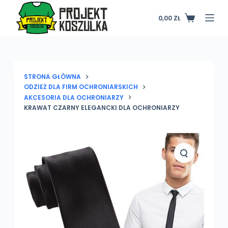
P
0,00
ZŁ
Koszyk
r
z
e
j
d
STRONA GŁÓWNA
ODZIEŻ DLA FIRM OCHRONIARSKICH
ź
AKCESORIA DLA OCHRONIARZY
d
KRAWAT CZARNY ELEGANCKI DLA OCHRONIARZY
o
t
r
e
ś
c
i