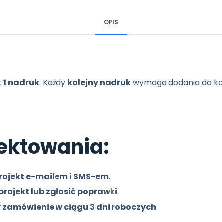
OPIS
t
1 nadruk
. Każdy
kolejny nadruk
wymaga dodania do ko
jektowania:
rojekt e-mailem i SMS-em
.
rojekt lub zgłosić poprawki
.
zamówienie w ciągu 3 dni roboczych
.