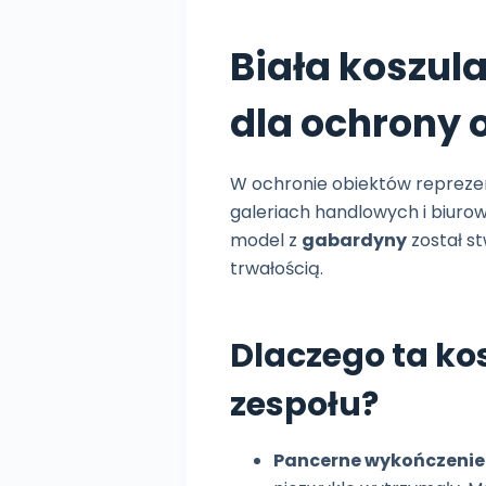
Biała koszul
dla ochrony
W ochronie obiektów reprezen
galeriach handlowych i biurow
model z
gabardyny
został s
trwałością.
Dlaczego ta ko
zespołu?
Pancerne wykończenie