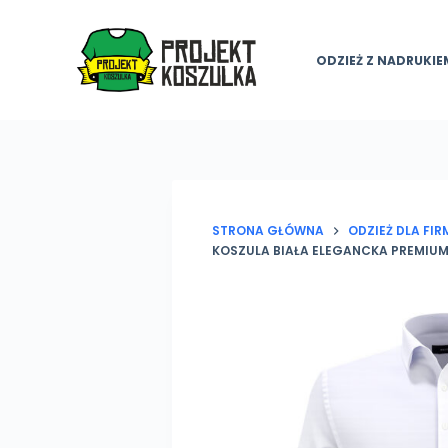
P
r
ODZIEŻ Z NADRUKIE
z
e
j
d
ź
d
o
STRONA GŁÓWNA
ODZIEŻ DLA FI
KOSZULA BIAŁA ELEGANCKA PREMIU
t
r
e
ś
c
i