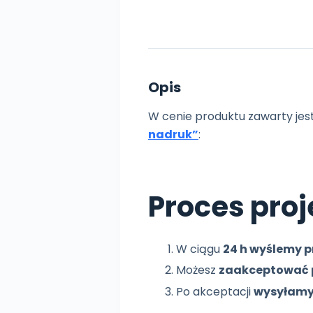
Opis
W cenie produktu zawarty jes
nadruk”
:
Proces pro
W ciągu
24 h wyślemy p
Możesz
zaakceptować p
Po akceptacji
wysyłamy 