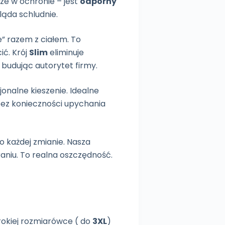
sze w ochronie – jest
odporny
ląda schludnie.
” razem z ciałem. To
ić. Krój
Slim
eliminuje
 budując autorytet firmy.
onalne kieszenie. Idealne
 bez konieczności upychania
 każdej zmianie. Nasza
raniu. To realna oszczędność.
erokiej rozmiarówce ( do
3XL
)