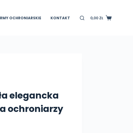
IRMY OCHRONIARSKIE
KONTAKT
0,00
ZŁ
Koszyk
ła elegancka
a ochroniarzy