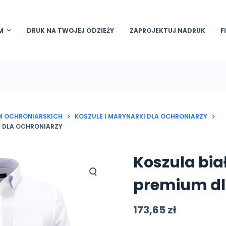
M
DRUK NA TWOJEJ ODZIEŻY
ZAPROJEKTUJ NADRUK
F
RM OCHRONIARSKICH
KOSZULE I MARYNARKI DLA OCHRONIARZY
M DLA OCHRONIARZY
Koszula bia
premium dl
173,65
zł