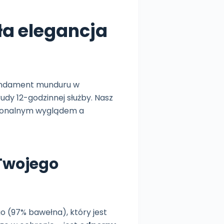
ła elegancja
 fundament munduru w
udy 12-godzinnej służby. Nasz
esjonalnym wyglądem a
 Twojego
 (97% bawełna), który jest