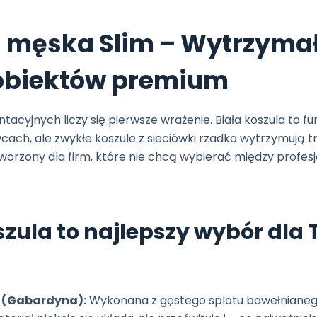
a męska Slim – Wytrzyma
 obiektów premium
tacyjnych liczy się pierwsze wrażenie. Biała koszula to
cach, ale zwykłe koszule z sieciówki rzadko wytrzymują tr
tworzony dla firm, które nie chcą wybierać między prof
szula to najlepszy wybór dla
 (Gabardyna):
Wykonana z gęstego splotu bawełnianego