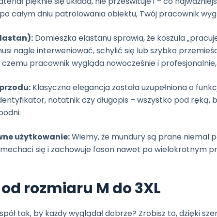
eriał pięknie się układa, nie prześwituje i – co najważniej
 po całym dniu patrolowania obiektu, Twój pracownik wyg
lastan):
Domieszka elastanu sprawia, że koszula „pracuje
si nagle interweniować, schylić się lub szybko przemieśc
i czemu pracownik wygląda nowocześnie i profesjonalnie,
 przodu:
Klasyczna elegancja została uzupełniona o funkcj
identyfikator, notatnik czy długopis – wszystko pod ręką,
podni.
wne użytkowanie:
Wiemy, że mundury są prane niemal po
nie mechaci się i zachowuje fason nawet po wielokrotnym p
 od rozmiaru M do 3XL
pół tak, by każdy wyglądał dobrze? Zrobisz to, dzięki sz