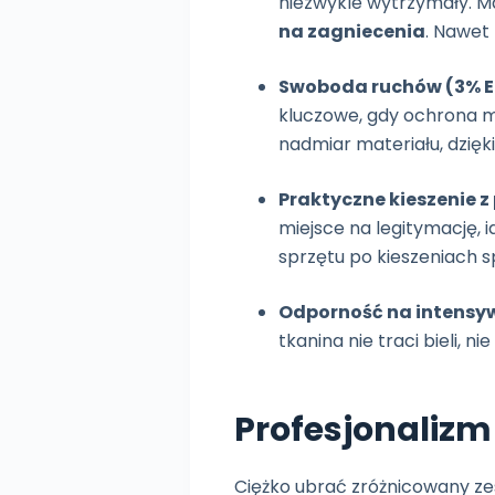
niezwykle wytrzymały. Mat
na zagniecenia
. Nawet
Swoboda ruchów (3% E
kluczowe, gdy ochrona mu
nadmiar materiału, dzięk
Praktyczne kieszenie z
miejsce na legitymację, 
sprzętu po kieszeniach s
Odporność na intensy
tkanina nie traci bieli, 
Profesjonalizm
Ciężko ubrać zróżnicowany zes