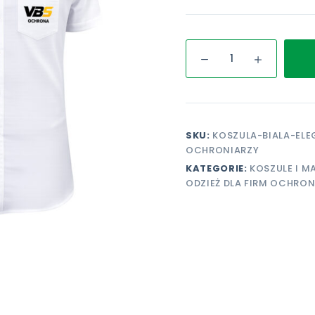
ilość
Koszula
biała
elegancka
premium
dla
SKU:
KOSZULA-BIALA-EL
ochroniarzy
OCHRONIARZY
KATEGORIE:
KOSZULE I M
ODZIEŻ DLA FIRM OCHRON