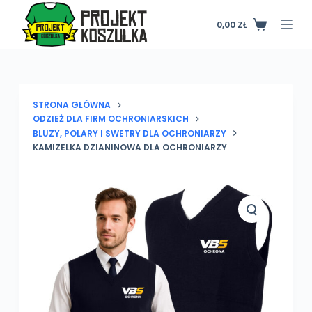
P
0,00
ZŁ
Koszyk
r
z
e
j
d
STRONA GŁÓWNA
ODZIEŻ DLA FIRM OCHRONIARSKICH
ź
BLUZY, POLARY I SWETRY DLA OCHRONIARZY
d
KAMIZELKA DZIANINOWA DLA OCHRONIARZY
o
t
r
e
ś
c
i