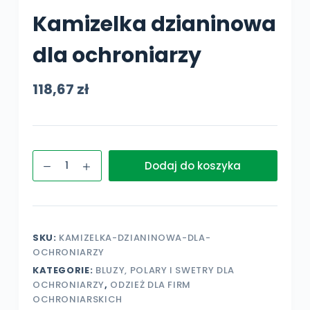
Kamizelka dzianinowa
dla ochroniarzy
118,67
zł
ilość
Dodaj do koszyka
Kamizelka
dzianinowa
dla
ochroniarzy
SKU:
KAMIZELKA-DZIANINOWA-DLA-
OCHRONIARZY
KATEGORIE:
BLUZY, POLARY I SWETRY DLA
OCHRONIARZY
,
ODZIEŻ DLA FIRM
OCHRONIARSKICH