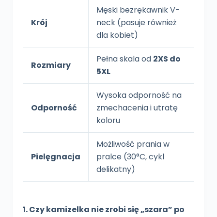
Męski bezrękawnik V-
Krój
neck (pasuje również
dla kobiet)
Pełna skala od
2XS do
Rozmiary
5XL
Wysoka odporność na
Odporność
zmechacenia i utratę
koloru
Możliwość prania w
Pielęgnacja
pralce (30°C, cykl
delikatny)
1. Czy kamizelka nie zrobi się „szara” po