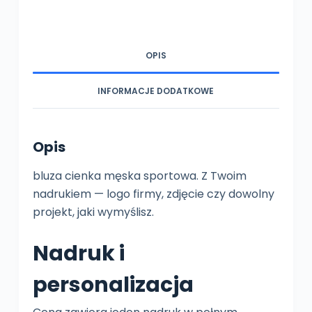
nadrukiem,
oddychająca
(poliester)
OPIS
INFORMACJE DODATKOWE
Opis
bluza cienka męska sportowa. Z Twoim
nadrukiem — logo firmy, zdjęcie czy dowolny
projekt, jaki wymyślisz.
Nadruk i
personalizacja