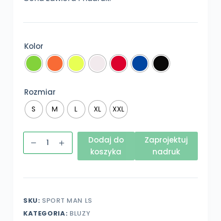
Kolor
Rozmiar
S
M
L
XL
XXL
ilość
Dodaj do
Zaprojektuj
Koszulka
koszyka
nadruk
sportowa
z
długim
rękawem
SKU:
SPORT MAN LS
z
KATEGORIA:
BLUZY
własnym