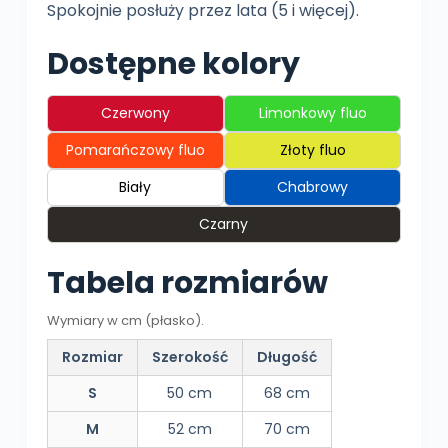
Spokojnie posłuży przez lata (5 i więcej).
Dostępne kolory
Czerwony
Limonkowy fluo
Pomarańczowy fluo
Złoty fluo
Biały
Chabrowy
Czarny
Tabela rozmiarów
Wymiary w cm (płasko).
Rozmiar
Szerokość
Długość
S
50 cm
68 cm
M
52 cm
70 cm