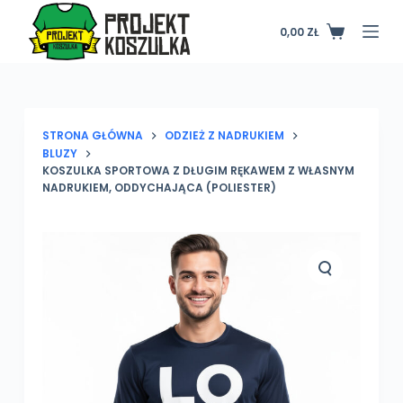
P
0,00
ZŁ
Koszyk
r
z
e
j
d
STRONA GŁÓWNA
ODZIEŻ Z NADRUKIEM
BLUZY
ź
KOSZULKA SPORTOWA Z DŁUGIM RĘKAWEM Z WŁASNYM
d
NADRUKIEM, ODDYCHAJĄCA (POLIESTER)
o
t
r
e
ś
c
i