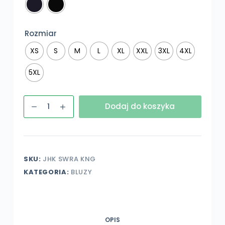
Rozmiar
XS
S
M
L
XL
XXL
3XL
4XL
5XL
ilość
Dodaj do koszyka
Bluza
z
kapturem
kangurka
SKU:
JHK SWRA KNG
z
KATEGORIA:
BLUZY
własnym
nadrukiem,
klasyczna
OPIS