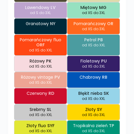
Lawendowy
LV
Miętowy
MG
od S do 3XL
od XS do 3XL
Granatowy
NY
Pomarańczowy
OR
od XS do 3XL
Pomarańczowy fluo
Petrol
PB
ORF
od XS do XXL
od XS do XXL
Różowy
PK
Fioletowy
PU
od XS do XXL
od XS do 3XL
Różowy vintage
PV
Chabrowy
RB
od XS do XXL
Czerwony
RD
Błękit nieba
SK
od XS do XXL
Srebrny
SL
Złoty
SY
od XS do XXL
od XS do 3XL
Złoty fluo
SYF
Tropikalna zieleń
TP
od XS do XXL
od XS do 3XL