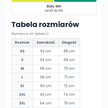
Biały
WH
od XS do 3XL
Tabela rozmiarów
Wymiary w cm (płasko).
Rozmiar
Szerokość
Długość
XS
52 cm
68 cm
S
54 cm
69 cm
M
56 cm
70 cm
L
58 cm
71 cm
XL
60 cm
72 cm
XXL
62 cm
74 cm
3XL
64 cm
76 cm