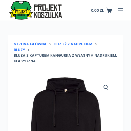
P
0,00
ZŁ
Koszyk
r
z
e
j
d
STRONA GŁÓWNA
ODZIEŻ Z NADRUKIEM
BLUZY
ź
BLUZA Z KAPTUREM KANGURKA Z WŁASNYM NADRUKIEM,
d
KLASYCZNA
o
t
r
e
ś
c
i