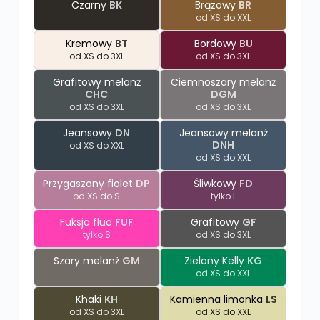
Czarny
BK
Brązowy
BR
od XS do XXL
Kremowy
BT
Bordowy
BU
od XS do 3XL
od XS do 3XL
Grafitowy melanż
Ciemnoszary melanż
CHC
DGM
od XS do 3XL
od XS do 3XL
Jeansowy
DN
Jeansowy melanż
DNH
od XS do XXL
od XS do XXL
Przygaszony fiolet
DP
Śliwkowy
FD
od XS do S
tylko L
Fuksja fluo
FUF
Grafitowy
GF
tylko S
od XS do 3XL
Szary melanż
GM
Zielony Kelly
KG
od XS do XXL
Khaki
KH
Kamienna limonka
LS
od XS do 3XL
od XS do XXL