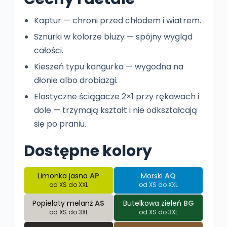
Kaptur — chroni przed chłodem i wiatrem.
Sznurki w kolorze bluzy — spójny wygląd
całości.
Kieszeń typu kangurka — wygodna na
dłonie albo drobiazgi.
Elastyczne ściągacze 2×1 przy rękawach i
dole — trzymają kształt i nie odkształcają
się po praniu.
Dostępne kolory
Limonka jasna
AP
Morski
AQ
od XS do XXL
od XS do XXL
Popielaty melanż
AS
Butelkowa zieleń
BG
od XS do 3XL
od XS do 3XL