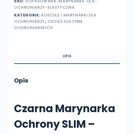
SKU:
DOPASOWANA-MARYNARKA-DLA-
–
OCHRONIARZY-ELASTYCZNA
elastyczna
KATEGORIE:
KOSZULE I MARYNARKI DLA
OCHRONIARZY
,
ODZIEŻ DLA FIRM
OCHRONIARSKICH
OPIS
Opis
Czarna Marynarka
Ochrony SLIM –