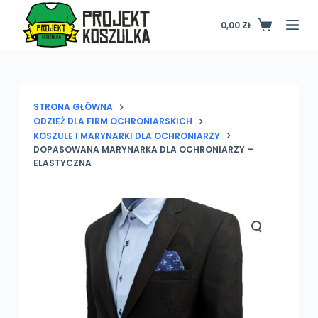
P
0,00
ZŁ
Koszyk
r
z
e
j
d
STRONA GŁÓWNA
ODZIEŻ DLA FIRM OCHRONIARSKICH
ź
KOSZULE I MARYNARKI DLA OCHRONIARZY
d
DOPASOWANA MARYNARKA DLA OCHRONIARZY –
o
ELASTYCZNA
t
r
e
ś
c
i