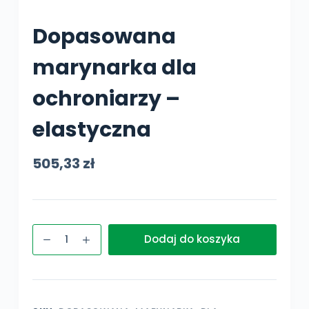
Dopasowana
marynarka dla
ochroniarzy –
elastyczna
505,33
zł
ilość
Dodaj do koszyka
Dopasowana
marynarka
dla
ochroniarzy