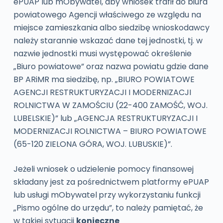
ePUAP lub mObywatel, aby wniosek trafił do biura
powiatowego Agencji właściwego ze względu na
miejsce zamieszkania albo siedzibę wnioskodawcy
należy starannie wskazać dane tej jednostki, tj. w
nazwie jednostki musi występować określenie
„Biuro powiatowe” oraz nazwa powiatu gdzie dane
BP ARiMR ma siedzibę, np. „BIURO POWIATOWE
AGENCJI RESTRUKTURYZACJI I MODERNIZACJI
ROLNICTWA W ZAMOŚCIU (22-400 ZAMOŚĆ, WOJ.
LUBELSKIE)” lub „AGENCJA RESTRUKTURYZACJI I
MODERNIZACJI ROLNICTWA – BIURO POWIATOWE
(65-120 ZIELONA GÓRA, WOJ. LUBUSKIE)”.
Jeżeli wniosek o udzielenie pomocy finansowej
składany jest za pośrednictwem platformy ePUAP
lub usługi mObywatel
przy wykorzystaniu funkcji
„Pismo ogólne do urzędu”, to należy pamiętać, że
w takiej sytuacji
konieczne