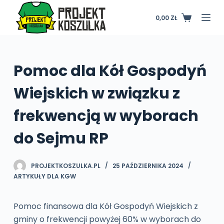
P
0,00
ZŁ
Koszyk
r
z
e
j
Pomoc dla Kół Gospodyń
d
Wiejskich w związku z
ź
d
frekwencją w wyborach
o
t
do Sejmu RP
r
e
PROJEKTKOSZULKA.PL
25 PAŹDZIERNIKA 2024
ś
ARTYKUŁY DLA KGW
c
i
Pomoc finansowa dla Kół Gospodyń Wiejskich z
gminy o frekwencji powyżej 60% w wyborach do