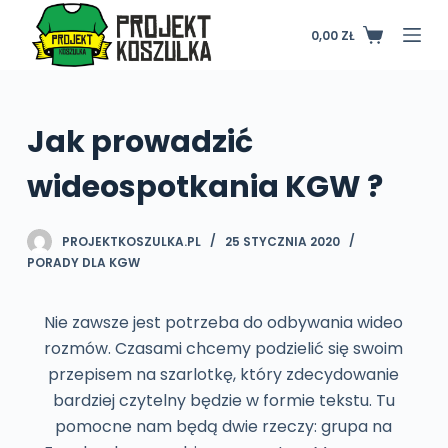
P
0,00
ZŁ
Koszyk
r
z
e
j
Jak prowadzić
d
wideospotkania KGW ?
ź
d
o
PROJEKTKOSZULKA.PL
25 STYCZNIA 2020
t
PORADY DLA KGW
r
e
Nie zawsze jest potrzeba do odbywania wideo
ś
rozmów. Czasami chcemy podzielić się swoim
c
przepisem na szarlotkę, który zdecydowanie
i
bardziej czytelny będzie w formie tekstu. Tu
pomocne nam będą dwie rzeczy: grupa na