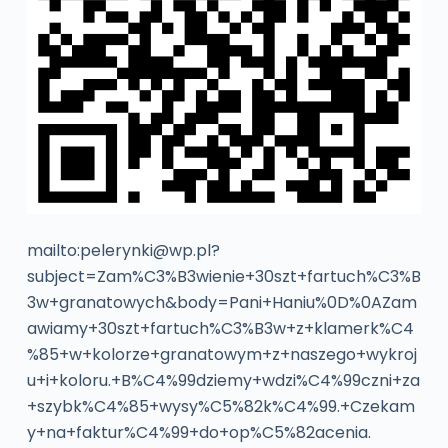
mailto:pelerynki@wp.pl?
subject=Zam%C3%B3wienie+30szt+fartuch%C3%B
3w+granatowych&body=Pani+Haniu%0D%0AZam
awiamy+30szt+fartuch%C3%B3w+z+klamerk%C4
%85+w+kolorze+granatowym+z+naszego+wykroj
u+i+koloru.+B%C4%99dziemy+wdzi%C4%99czni+za
+szybk%C4%85+wysy%C5%82k%C4%99.+Czekam
y+na+faktur%C4%99+do+op%C5%82acenia.