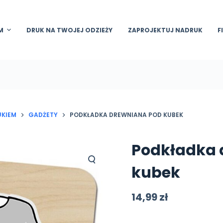
M
DRUK NA TWOJEJ ODZIEŻY
ZAPROJEKTUJ NADRUK
F
UKIEM
GADŻETY
PODKŁADKA DREWNIANA POD KUBEK
Podkładka 
kubek
14,99
zł