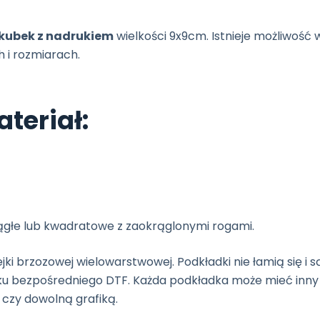
kubek z nadrukiem
wielkości 9x9cm. Istnieje możliwość 
 i rozmiarach.
teriał:
głe lub kwadratowe z zaokrąglonymi rogami.
jki brzozowej wielowarstwowej. Podkładki nie łamią się i 
u bezpośredniego DTF. Każda podkładka może mieć inny 
czy dowolną grafiką.