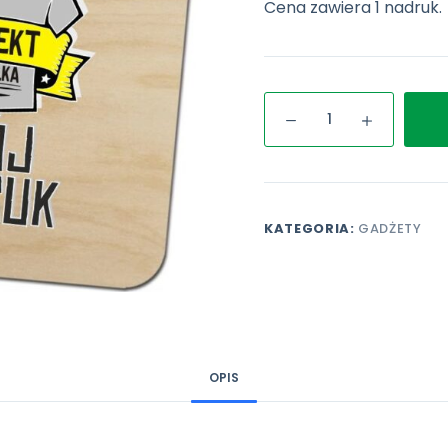
Cena zawiera 1 nadruk.
ilość
Podkładka
drewniana
pod
kubek
KATEGORIA:
GADŻETY
OPIS