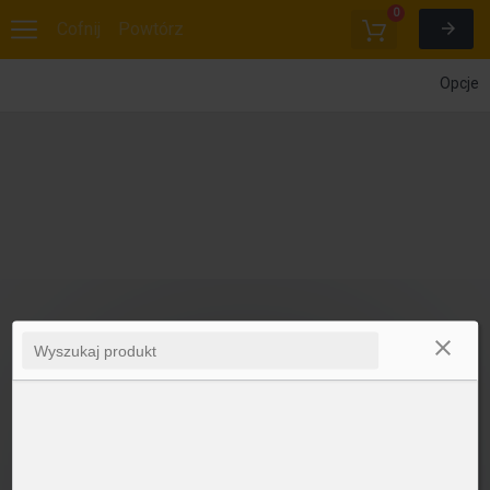
0
Cofnij
Powtórz
Opcje