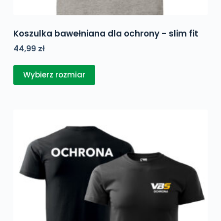
Koszulka bawełniana dla ochrony – slim fit
44,99
zł
Ten
Wybierz rozmiar
produkt
ma
wiele
wariantów.
Opcje
można
wybrać
na
stronie
produktu