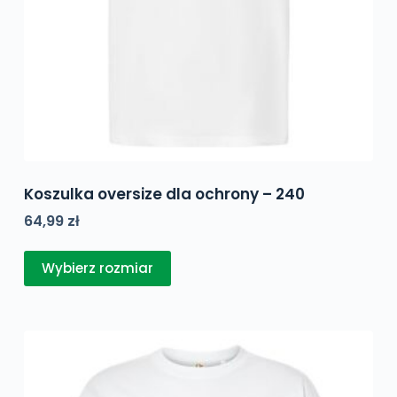
Koszulka oversize dla ochrony – 240
64,99
zł
Ten
Wybierz rozmiar
produkt
ma
wiele
wariantów.
Opcje