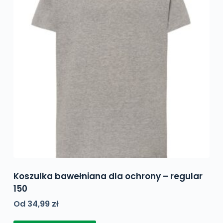
wybrać
na
stronie
produktu
Koszulka bawełniana dla ochrony – regular
150
Od
34,99
zł