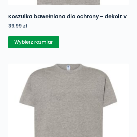
Koszulka bawełniana dla ochrony – dekolt V
39,99
zł
Ten
Wybierz rozmiar
produkt
ma
wiele
wariantów.
Opcje
można
wybrać
na
stronie
produktu