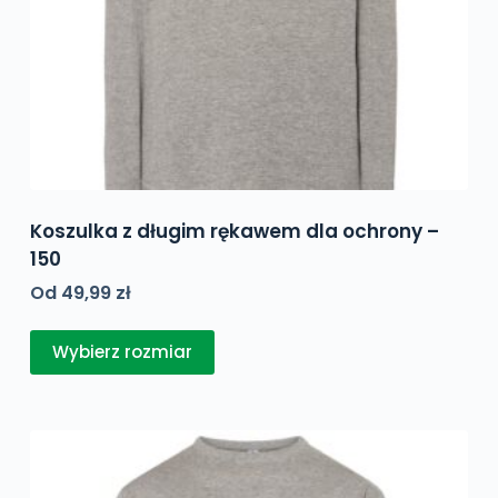
Koszulka z długim rękawem dla ochrony –
150
Od
49,99
zł
Ten
Wybierz rozmiar
produkt
ma
wiele
wariantów.
Opcje