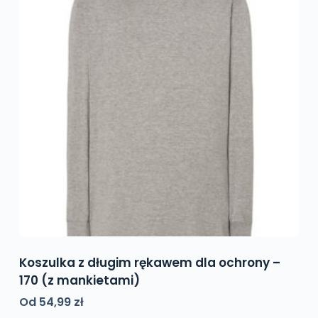
można
wybrać
na
stronie
produktu
Koszulka z długim rękawem dla ochrony –
170 (z mankietami)
Od
54,99
zł