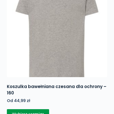
Koszulka bawełniana czesana dla ochrony –
160
Od
44,99
zł
Ten