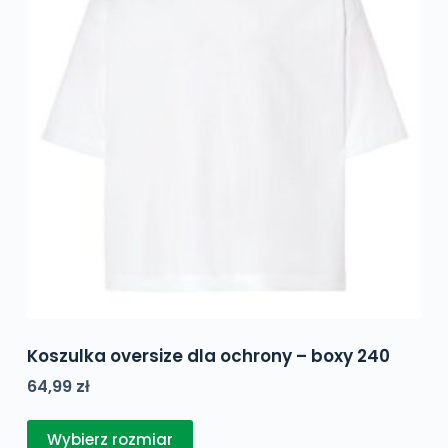
można
wybrać
na
stronie
produktu
Koszulka oversize dla ochrony – boxy 240
64,99
zł
Ten
Wybierz rozmiar