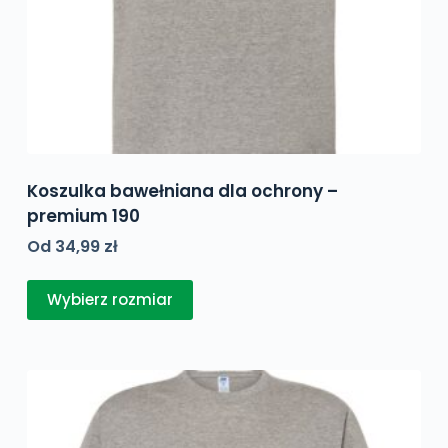
Koszulka bawełniana dla ochrony –
premium 190
Od
34,99
zł
Ten
Wybierz rozmiar
produkt
ma
wiele
wariantów.
Opcje
można