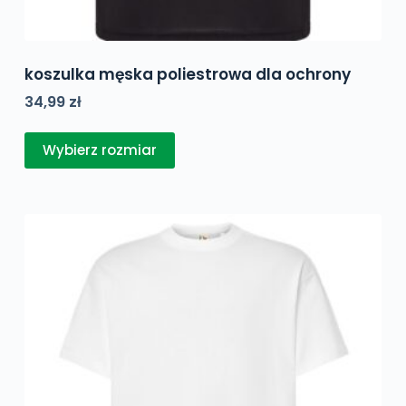
koszulka męska poliestrowa dla ochrony
34,99
zł
Ten
Wybierz rozmiar
produkt
ma
wiele
wariantów.
Opcje
można
wybrać
na
stronie
produktu